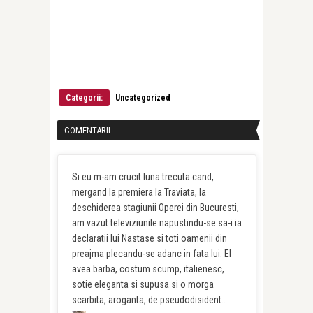
Categorii:
Uncategorized
COMENTARII
Si eu m-am crucit luna trecuta cand,
mergand la premiera la Traviata, la
deschiderea stagiunii Operei din Bucuresti,
am vazut televiziunile napustindu-se sa-i ia
declaratii lui Nastase si toti oamenii din
preajma plecandu-se adanc in fata lui. El
avea barba, costum scump, italienesc,
sotie eleganta si supusa si o morga
scarbita, aroganta, de pseudodisident…