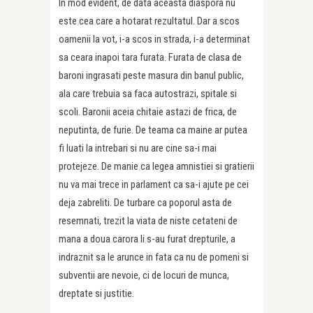
In mod evident, de data aceasta diaspora nu
este cea care a hotarat rezultatul. Dar a scos
oamenii la vot, i-a scos in strada, i-a determinat
sa ceara inapoi tara furata. Furata de clasa de
baroni ingrasati peste masura din banul public,
ala care trebuia sa faca autostrazi, spitale si
scoli. Baronii aceia chitaie astazi de frica, de
neputinta, de furie. De teama ca maine ar putea
fi luati la intrebari si nu are cine sa-i mai
protejeze. De manie ca legea amnistiei si gratierii
nu va mai trece in parlament ca sa-i ajute pe cei
deja zabreliti. De turbare ca poporul asta de
resemnati, trezit la viata de niste cetateni de
mana a doua carora li s-au furat drepturile, a
indraznit sa le arunce in fata ca nu de pomeni si
subventii are nevoie, ci de locuri de munca,
dreptate si justitie.