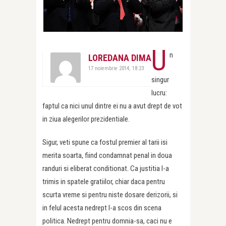
U
n
LOREDANA DIMA
17 noiembrie 2014, 18:23
singur
lucru:
faptul ca nici unul dintre ei nu a avut drept de vot
in ziua alegerilor prezidentiale.
Sigur, veti spune ca fostul premier al tarii isi
merita soarta, fiind condamnat penal in doua
randuri si eliberat conditionat. Ca justitia l-a
trimis in spatele gratiilor, chiar daca pentru
scurta vreme si pentru niste dosare derizorii, si
in felul acesta nedrept l-a scos din scena
politica. Nedrept pentru domnia-sa, caci nu e