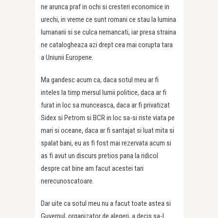
ne arunca praf in ochi si cresteri economice in
urechi, in vreme ce sunt romani ce stau la lumina
lumanarii si se culca nemancati, iar presa straina
ne catalogheaza azi drept cea mai corupta tara
a Uniunii Europene.
Ma gandesc acum ca, daca sotul meu ar fi
inteles la timp mersul lumii politice, daca ar fi
furat in loc sa munceasca, daca ar fi privatizat
Sidex si Petrom si BCR in loc sa-si riste viata pe
mari si oceane, daca ar fi santajat si luat mita si
spalat bani, eu as fi fost mai rezervata acum si
as fi avut un discurs pretios pana la ridicol
despre cat bine am facut acestei tari
nerecunoscatoare.
Dar uite ca sotul meu nu a facut toate astea si
Guvernul, organizator de alegeri, a decis sa-l