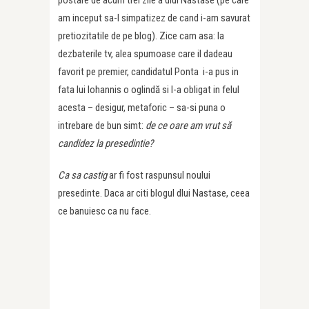
postare de acum trei zile a dlui Nastase (pe care
am inceput sa-l simpatizez de cand i-am savurat
pretiozitatile de pe blog). Zice cam asa: la
dezbaterile tv, alea spumoase care il dadeau
favorit pe premier, candidatul Ponta i-a pus in
fata lui Iohannis o oglindă si l-a obligat in felul
acesta – desigur, metaforic – sa-si puna o
intrebare de bun simt:
de ce oare am vrut să
candidez la presedintie?
Ca sa castig
ar fi fost raspunsul noului
presedinte. Daca ar citi blogul dlui Nastase, ceea
ce banuiesc ca nu face.