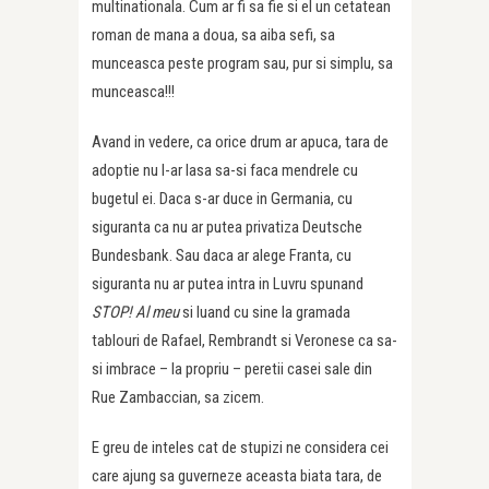
multinationala. Cum ar fi sa fie si el un cetatean
roman de mana a doua, sa aiba sefi, sa
munceasca peste program sau, pur si simplu, sa
munceasca!!!
Avand in vedere, ca orice drum ar apuca, tara de
adoptie nu l-ar lasa sa-si faca mendrele cu
bugetul ei. Daca s-ar duce in Germania, cu
siguranta ca nu ar putea privatiza Deutsche
Bundesbank. Sau daca ar alege Franta, cu
siguranta nu ar putea intra in Luvru spunand
STOP! Al meu
si luand cu sine la gramada
tablouri de Rafael, Rembrandt si Veronese ca sa-
si imbrace – la propriu – peretii casei sale din
Rue Zambaccian, sa zicem.
E greu de inteles cat de stupizi ne considera cei
care ajung sa guverneze aceasta biata tara, de