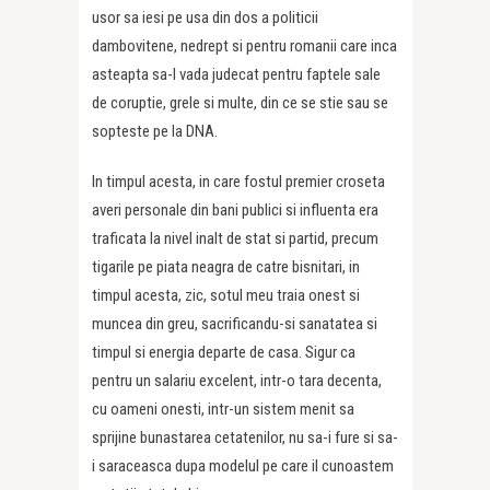
usor sa iesi pe usa din dos a politicii
dambovitene, nedrept si pentru romanii care inca
asteapta sa-l vada judecat pentru faptele sale
de coruptie, grele si multe, din ce se stie sau se
sopteste pe la DNA.
In timpul acesta, in care fostul premier croseta
averi personale din bani publici si influenta era
traficata la nivel inalt de stat si partid, precum
tigarile pe piata neagra de catre bisnitari, in
timpul acesta, zic, sotul meu traia onest si
muncea din greu, sacrificandu-si sanatatea si
timpul si energia departe de casa. Sigur ca
pentru un salariu excelent, intr-o tara decenta,
cu oameni onesti, intr-un sistem menit sa
sprijine bunastarea cetatenilor, nu sa-i fure si sa-
i saraceasca dupa modelul pe care il cunoastem