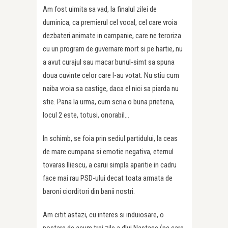
Am fost uimita sa vad, la finalul zilei de
duminica, ca premierul cel vocal, cel care vroia
dezbateri animate in campanie, care ne teroriza
cu un program de guvernare mort si pe hartie, nu
a avut curajul sau macar bunul-simt sa spuna
doua cuvinte celor care l-au votat. Nu stiu cum
naiba vroia sa castige, daca el nici sa piarda nu
stie. Pana la urma, cum scria o buna prietena,
locul 2 este, totusi, onorabil…
In schimb, se foia prin sediul partidului, la ceas
de mare cumpana si emotie negativa, eternul
tovaras Iliescu, a carui simpla aparitie in cadru
face mai rau PSD-ului decat toata armata de
baroni ciorditori din banii nostri.
Am citit astazi, cu interes si induiosare, o