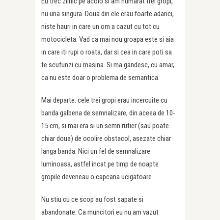
Eu trec zilnic pe acolo si am numarat trei gropi,
nu una singura. Doua din ele erau foarte adanci,
niste hauri in care un om a cazut cu tot cu
motocicleta. Vad ca mai nou groapa este si aia
in care iti rupi o roata, dar si cea in care poti sa
te scufunzi cu masina. Si ma gandesc, cu amar,
ca nu este doar o problema de semantica.
Mai departe: cele trei gropi erau incercuite cu
banda galbena de semnalizare, din aceea de 10-
15 cm, si mai era si un semn rutier (sau poate
chiar doua) de ocolire obstacol, asezate chiar
langa banda. Nici un fel de semnalizare
luminoasa, astfel incat pe timp de noapte
gropile deveneau o capcana ucigatoare.
Nu stiu cu ce scop au fost sapate si
abandonate. Ca muncitori eu nu am vazut