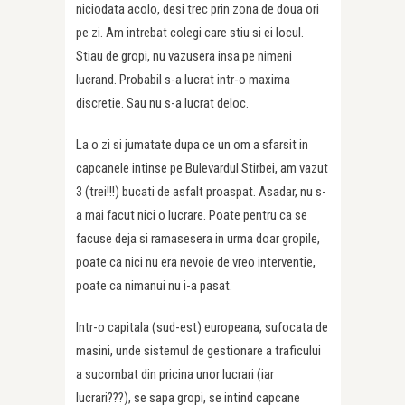
niciodata acolo, desi trec prin zona de doua ori
pe zi. Am intrebat colegi care stiu si ei locul.
Stiau de gropi, nu vazusera insa pe nimeni
lucrand. Probabil s-a lucrat intr-o maxima
discretie. Sau nu s-a lucrat deloc.
La o zi si jumatate dupa ce un om a sfarsit in
capcanele intinse pe Bulevardul Stirbei, am vazut
3 (trei!!!) bucati de asfalt proaspat. Asadar, nu s-
a mai facut nici o lucrare. Poate pentru ca se
facuse deja si ramasesera in urma doar gropile,
poate ca nici nu era nevoie de vreo interventie,
poate ca nimanui nu i-a pasat.
Intr-o capitala (sud-est) europeana, sufocata de
masini, unde sistemul de gestionare a traficului
a sucombat din pricina unor lucrari (iar
lucrari???), se sapa gropi, se intind capcane