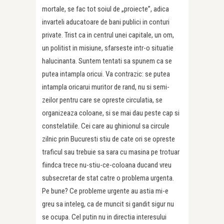
mortale, se fac tot soiul de „proiecte”, adica
invarteli aducatoare de bani publici in conturi
private. Trist ca in centrul unei capitale, un om,
un politist in misiune, sfarseste intr-o situatie
halucinanta. Suntem tentati sa spunem ca se
putea intampla oricui. Va contrazic: se putea
intampla oricarui muritor de rand, nu si semi-
zeilor pentru care se opreste circulatia, se
organizeaza coloane, si se mai dau peste cap si
constelatiile. Cei care au ghinionul sa circule
zilnic prin Bucuresti stiu de cate ori se opreste
traficul sau trebuie sa sara cu masina pe trotuar
fiindca trece nu-stiu-ce-coloana ducand vreu
subsecretar de stat catre o problema urgenta.
Pe bune? Ce probleme urgente au astia mi-e
greu sa inteleg, ca de muncit si gandit sigur nu
se ocupa. Cel putin nu in directia interesului