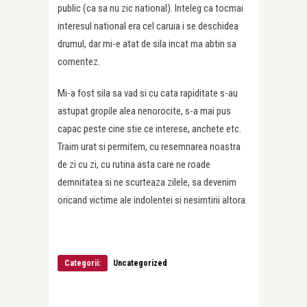
public (ca sa nu zic national). Inteleg ca tocmai
interesul national era cel caruia i se deschidea
drumul, dar mi-e atat de sila incat ma abtin sa
comentez.
Mi-a fost sila sa vad si cu cata rapiditate s-au
astupat gropile alea nenorocite, s-a mai pus
capac peste cine stie ce interese, anchete etc.
Traim urat si permitem, cu resemnarea noastra
de zi cu zi, cu rutina asta care ne roade
demnitatea si ne scurteaza zilele, sa devenim
oricand victime ale indolentei si nesimtirii altora.
Categorii:
Uncategorized