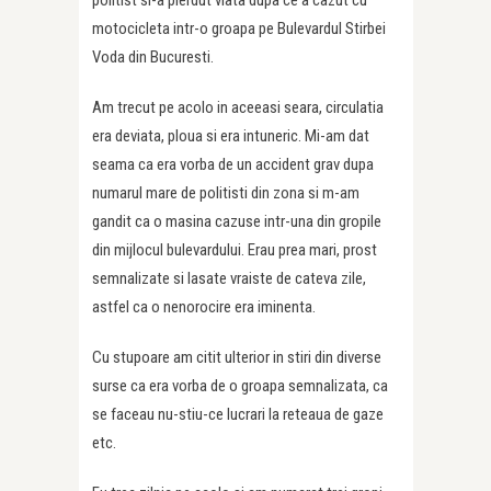
politist si-a pierdut viata dupa ce a cazut cu
motocicleta intr-o groapa pe Bulevardul Stirbei
Voda din Bucuresti.
Am trecut pe acolo in aceeasi seara, circulatia
era deviata, ploua si era intuneric. Mi-am dat
seama ca era vorba de un accident grav dupa
numarul mare de politisti din zona si m-am
gandit ca o masina cazuse intr-una din gropile
din mijlocul bulevardului. Erau prea mari, prost
semnalizate si lasate vraiste de cateva zile,
astfel ca o nenorocire era iminenta.
Cu stupoare am citit ulterior in stiri din diverse
surse ca era vorba de o groapa semnalizata, ca
se faceau nu-stiu-ce lucrari la reteaua de gaze
etc.